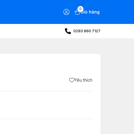
0
Giỏ hàng
0283 860 7127
Yêu thích