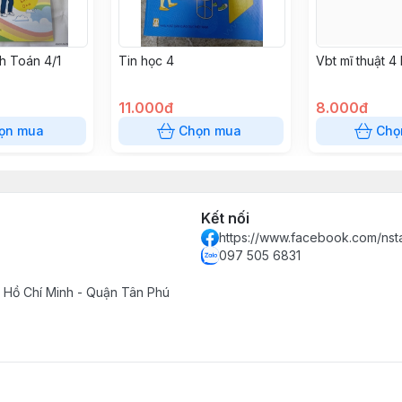
h Toán 4/1
Tin học 4
Vbt mĩ thuật 4 
11.000đ
8.000đ
ọn mua
Chọn mua
Chọ
Kết nối
https://www.facebook.com/ns
097 505 6831
 Hồ Chí Minh - Quận Tân Phú