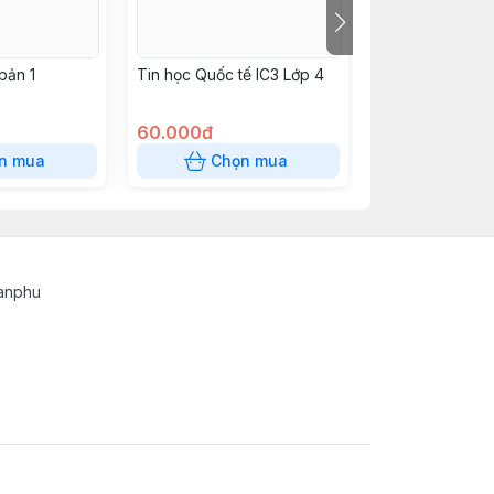
bản 1
Tin học Quốc tế IC3 Lớp 4
MĨ THUẬT 3 bả
60.000đ
9.800đ
n mua
Chọn mua
Chọn
tanphu