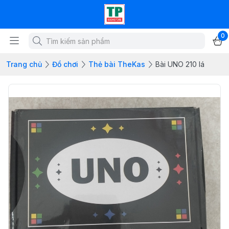
0
Trang chủ
Đồ chơi
Thẻ bài TheKas
Bài UNO 210 lá