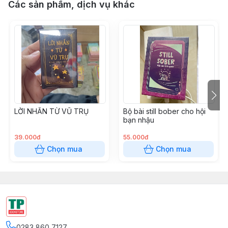
Các sản phẩm, dịch vụ khác
LỜI NHẮN TỪ VŨ TRỤ
Bộ bài still bober cho hội
bạn nhậu
39.000đ
55.000đ
Chọn mua
Chọn mua
0283 860 7127