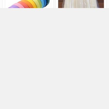
Băng Keo Giấy Washi Trang Trí
Que kem
40.000đ
60.000đ
Chọn mua
Chọn mua
Dây thừng màu