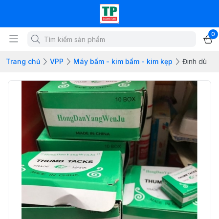
0
Trang chủ
VPP
Máy bấm - kim bấm - kim kẹp
Đinh dù