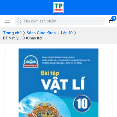
0
Trang chủ
Sách Giáo Khoa
Lớp 10
BT Vật lý L10 (Chân trời)