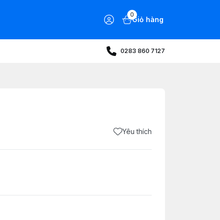
0
Giỏ hàng
0283 860 7127
Yêu thích