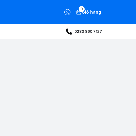
0
Giỏ hàng
0283 860 7127