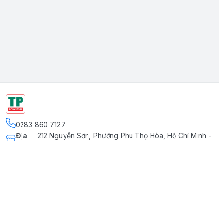
0283 860 7127
Địa
212 Nguyễn Sơn, Phường Phú Thọ Hòa, Hồ Chí Minh -
chỉ
:
Quận Tân Phú
Kết nối
https://www.facebook.com/nstanphu
097 505 6831
Giới thiệu