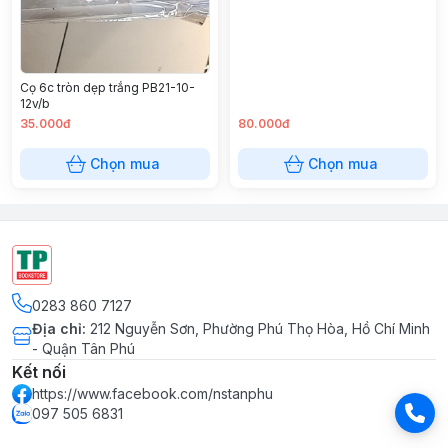
Cọ 6c tròn dẹp trắng PB21-10-
12v/b
35.000đ
80.000đ
Chọn mua
Chọn mua
0283 860 7127
Địa chỉ
:
212 Nguyễn Sơn, Phường Phú Thọ Hòa, Hồ Chí Minh
- Quận Tân Phú
Kết nối
https://www.facebook.com/nstanphu
097 505 6831