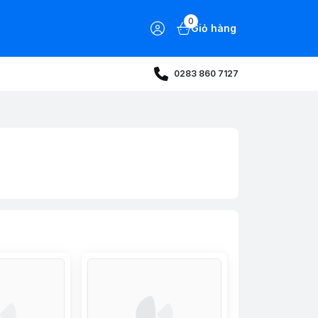
0
Giỏ hàng
0283 860 7127