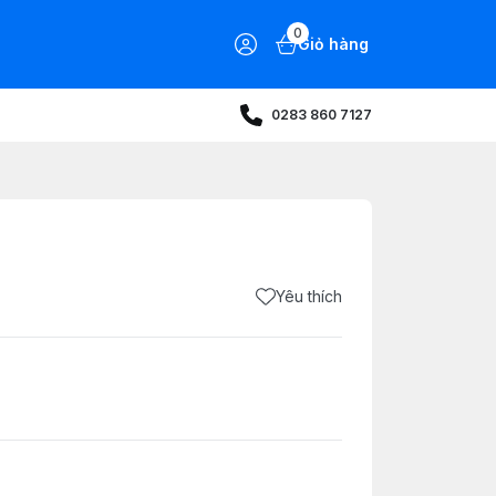
0
Giỏ hàng
0283 860 7127
Yêu thích