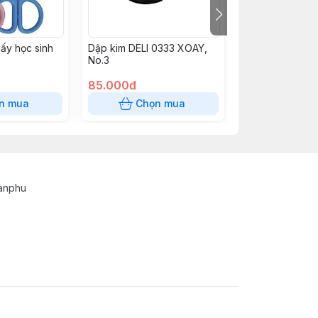
iấy học sinh
Dập kim DELI 0333 XOAY,
Cắt Băng Keo t
No.3
85.000đ
26.000đ
n mua
Chọn mua
Chọn
tanphu