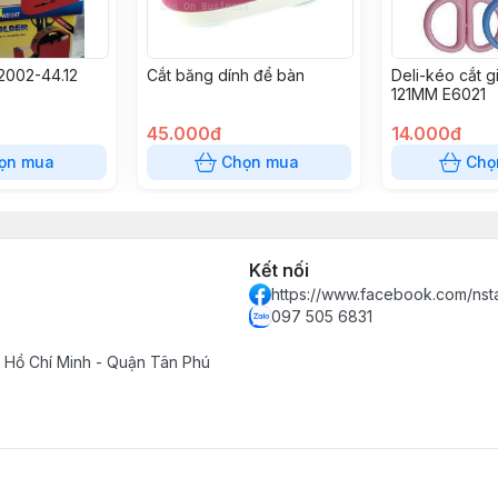
2002-44.12
Cắt băng dính để bàn
Deli-kéo cắt g
121MM E6021
45.000đ
14.000đ
ọn mua
Chọn mua
Chọ
Kết nối
https://www.facebook.com/ns
097 505 6831
 Hồ Chí Minh - Quận Tân Phú