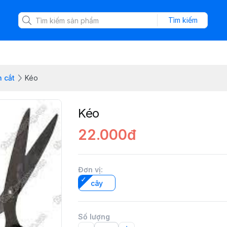
Tìm kiếm
n cắt
Kéo
Kéo
22.000đ
Đơn vị
:
cây
Số lượng