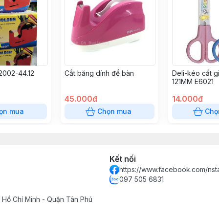
2002-44.12
Cắt băng dính để bàn
Deli-kéo cắt g
121MM E6021
45.000đ
14.000đ
ọn mua
Chọn mua
Chọ
Kết nối
https://www.facebook.com/ns
097 505 6831
 Hồ Chí Minh - Quận Tân Phú