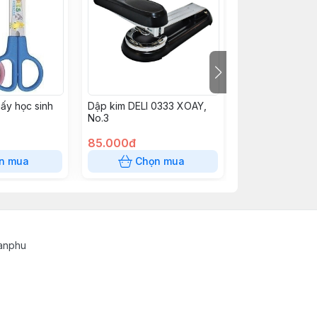
iấy học sinh
Dập kim DELI 0333 XOAY,
Cắt Băng Keo t
No.3
85.000đ
26.000đ
n mua
Chọn mua
Chọn
tanphu