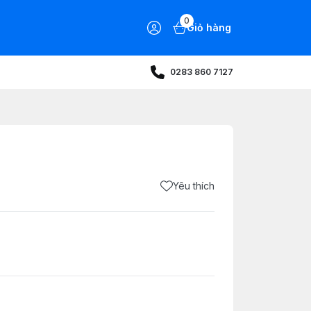
0
Giỏ hàng
0283 860 7127
Yêu thích