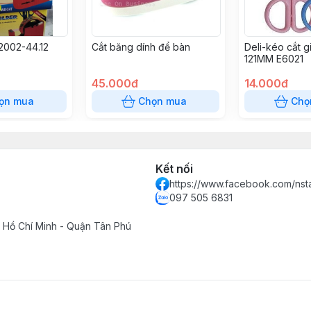
2002-44.12
Cắt băng dính để bàn
Deli-kéo cắt g
121MM E6021
45.000đ
14.000đ
ọn mua
Chọn mua
Chọ
Kết nối
https://www.facebook.com/ns
097 505 6831
 Hồ Chí Minh - Quận Tân Phú