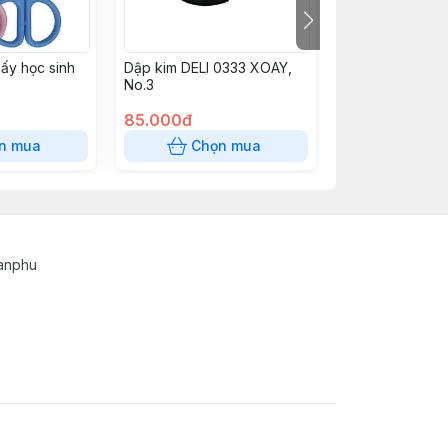
iấy học sinh
Dập kim DELI 0333 XOAY,
Cắt Băng Keo t
No.3
85.000đ
26.000đ
n mua
Chọn mua
Chọn
tanphu