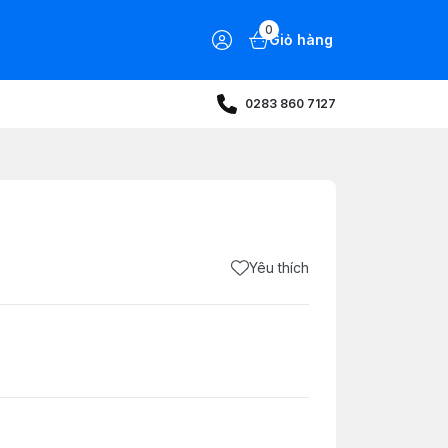
0
Giỏ hàng
0283 860 7127
Yêu thích