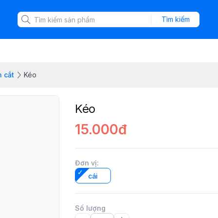
Tìm kiếm
n cắt
Kéo
Kéo
15.000đ
Đơn vị
:
cái
Số lượng