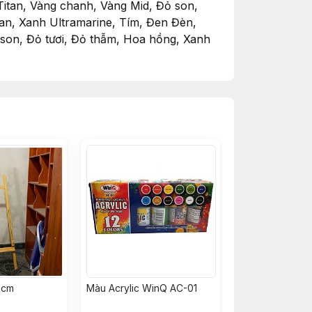
 Titan, Vàng chanh, Vàng Mid, Đỏ son,
an, Xanh Ultramarine, Tím, Đen Đèn,
son, Đỏ tươi, Đỏ thẫm, Hoa hồng, Xanh
 dương đậm, Mauve, Tím, Burnt Sienna,
 thúc mịn như nhung• Thích hợp cho tất
cover different techniques and effects.
mazing medium. Designers, artists and
ety, matte finish and can be reworked with
te, Lemon Yellow, Yellow Mid, Vermilion,
sian Blue, Ultramarine Blue, Purple, Lamp
Mid, Orange Yellow, Yellow Ochre,
Blue, Cerulean Blue, Prussian Blue,
 Smooth consistency and excellent
rte #gouachemontmarte Bên mình có đầy đủ
hẩm, bạn đừng quên cho shop 1 follow và
0cm
Màu Acrylic WinQ AC-01