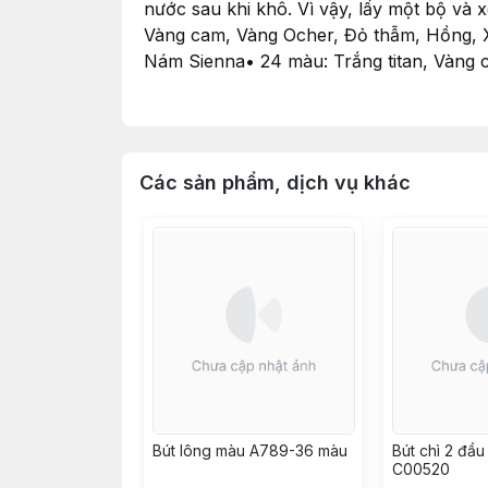
nước sau khi khô. Vì vậy, lấy một bộ và 
Vàng cam, Vàng Ocher, Đỏ thẫm, Hồng, X
Nám Sienna• 24 màu: Trắng titan, Vàng 
nhạt, Ngọc lam, Xanh Sap, Viridian, Xa
Burnt Umber, Đèn đen• Bột màu chất lượ
cả các cấp độ kỹ năng• Có thể được làm l
Our 18 piece gouache paint set is the per
Các sản phẩm, dịch vụ khác
illustrators all love gouache for its vibr
water once dry. So grab a set and see wha
Orange Yellow, Yellow Ochre, Crimson, Ro
Black, Burnt Umber, Burnt Sienna• 24 co
Vermilion, Scarlet, Crimson, Rose, Pale 
Ultramarine Blue, Mauve, Purple, Burnt 
coverage• Velvety, matte finish• Suitab
các loại dụng cụ vẽ. Bạn nào có nhu cầu 
đánh giá sản phẩm nhé
Bút lông màu A789-36 màu
Bút chì 2 đầ
C00520