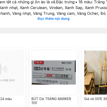
xem tất cả những gì ồn ào là về.Đặc trưng:• 18 màu: Trắng
anh nhạt, Xanh Cerulean, Viridian, Xanh Sap, Xanh Prussi
chanh, Vàng nhạt, Vàng Trung, Vàng cam, Vàng Ocher, Đỏ 
Đọc thêm nội dung
nh đậm, Xanh coban, Xanh Cerulean, Xanh Prussian , Xanh
ng cao• Tính nhất quán mịn và độ che phủ tuyệt vời• Kết
ại sau khi khôCreate a masterpiece, or play around and dis
fect introductory kit for people who want to try out this a
ant colours and versatility. These gouache tubes have a velv
t all the fuss is about.Features:• 18 colours: Titanium Whi
se, Pale Green, Cerulean Blue, Viridian, Sap Green, Prus
lours: Titanium White, Lemon Yellow, Pale Yellow, Yellow 
Green, Turquoise, Sap Green, Viridian, Deep Green, Cobalt 
Sienna, Burnt Umber, Lamp Black• High quality pigments•
le for all skill levels• Can be reworked once dry#montma
thì liên hệ thông tin của shop nhé Nếu hài lòng về sản p
u 24 màu
BÚT DẠ TRẮNG MARKER
Giá vẽ 0015 3
1131