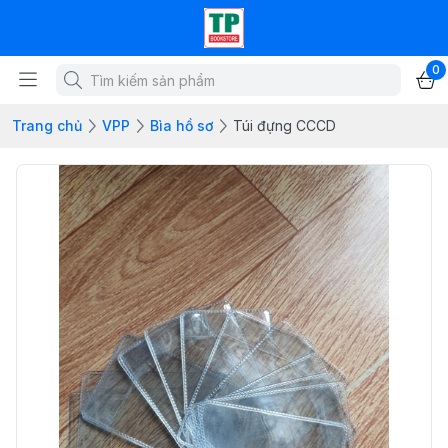
0
Trang chủ
VPP
Bìa hồ sơ
Túi đựng CCCD