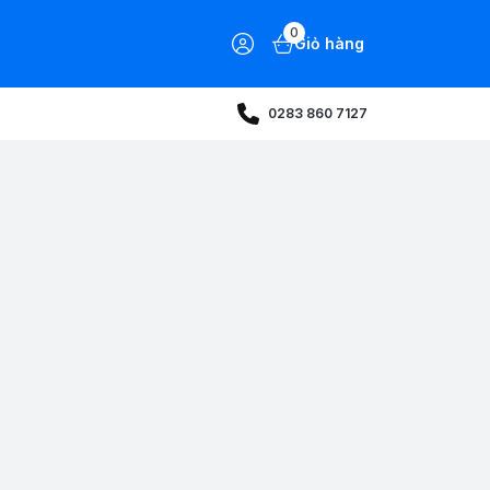
0
Giỏ hàng
0283 860 7127