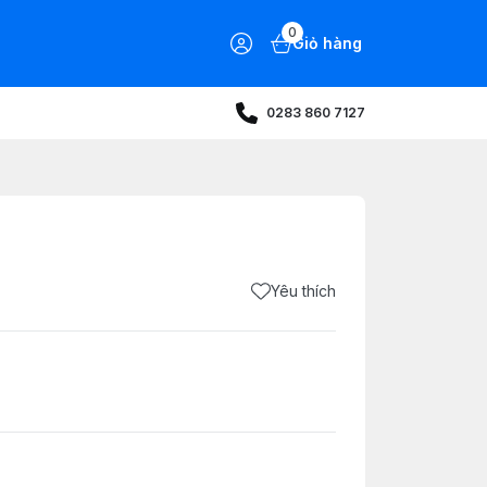
0
Giỏ hàng
0283 860 7127
Yêu thích