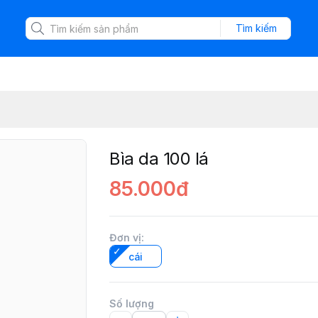
Tìm kiếm
Bìa da 100 lá
85.000đ
Đơn vị
:
cái
Số lượng