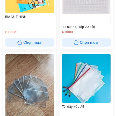
BÌA NÚT HÌNH
Bìa nút A4 (xấp 20 cái)
6.000đ
4.000đ
Chọn mua
Chọn mua
Túi dây kéo A5