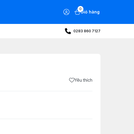
0
Giỏ hàng
0283 860 7127
Yêu thích