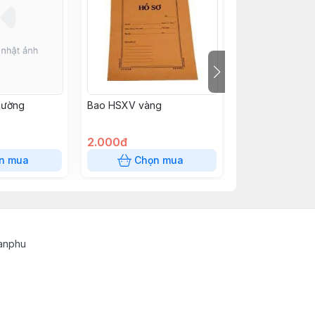
thường
Bao HSXV vàng
Bao HSXV A4 t
2.000đ
2.000đ
n mua
Chọn mua
Chọn
tanphu