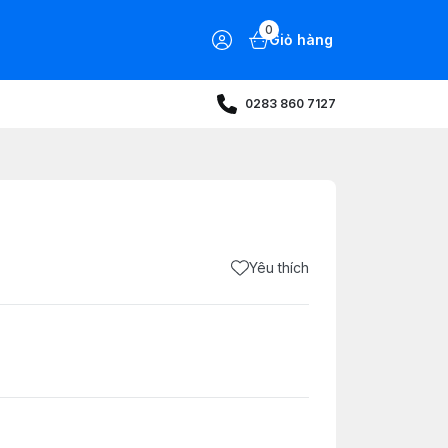
0
Giỏ hàng
0283 860 7127
Yêu thích