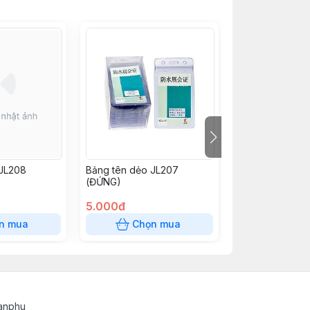
 JL208
Bảng tên dẻo JL207
Kẹp dây rút đe
(ĐỨNG)
5.000đ
10.000đ
n mua
Chọn mua
Chọn
tanphu