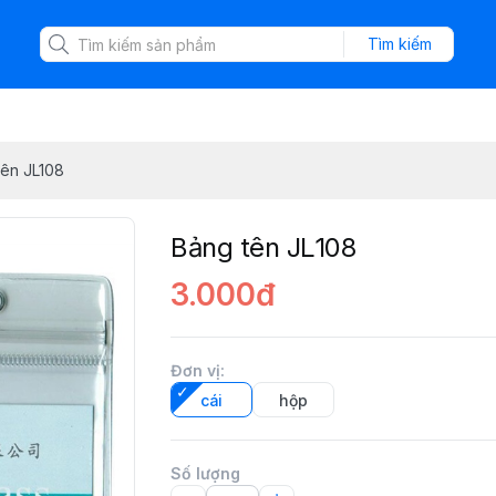
Tìm kiếm
tên JL108
Bảng tên JL108
3.000đ
Đơn vị
:
cái
hộp
Số lượng